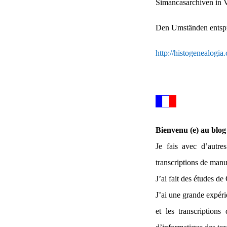
Simancasarchiven in V
Den Umständen entspre
http://histogenealogia
Bienvenu (e) au blog
Je fais avec d’autre
transcriptions de manu
J’ai fait des études de
J’ai une grande expéri
et les transcriptions