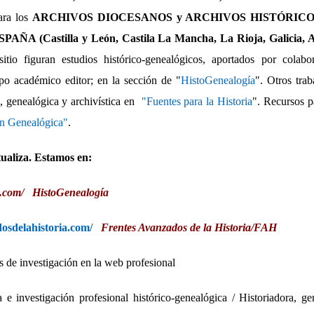
ara los
ARCHIVOS DIOCESANOS y ARCHIVOS HISTÓRIC
A (Castilla y León, Castila La Mancha, La Rioja, Galicia, As
tio figuran estudios histórico-genealógicos, aportados por colabor
po académico editor; en la sección de "
HistoGenealogía
". Otros trab
a, genealógica y archivística en
"Fuentes para la Historia
". Recursos p
ón Genealógica"
.
ctualiza. Estamos en:
a.com/
HistoGenealogía
dosdelahistoria.com/
Frentes Avanzados de la Historia/FAH
s de investigación en la web profesional
 e investigación profesional histórico-genealógica / Historiadora, ge