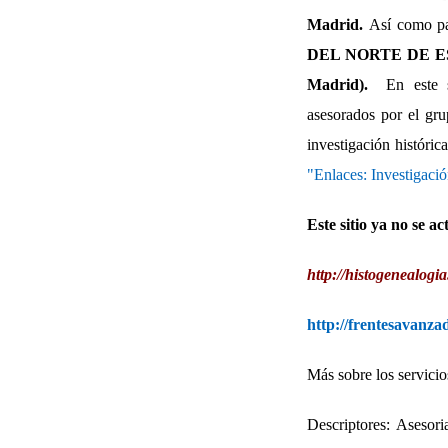
Madrid.
Así como p
DEL NORTE DE ESPAÑ
Madrid).
En este si
asesorados por el gru
investigación históric
"Enlaces: Investigaci
Este sitio ya no se a
http://histogenealogi
http://frentesavanza
Más sobre los servicio
Descriptores: Asesoria