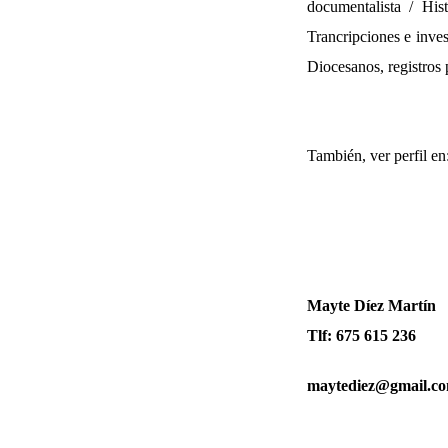
documentalista / His
Trancripciones e inves
Diocesanos, registros p
También, ver perfil en
Mayte Díez Martín
Tlf: 675 615 236
maytediez@gmail.c