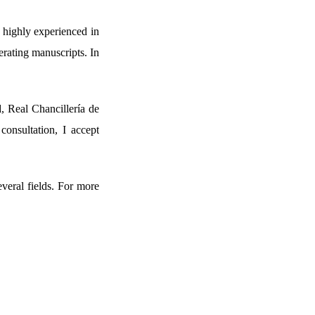
d highly experienced in
erating manuscripts. In
d
, Real Chancillería de
consultation, I accept
veral fields. For more