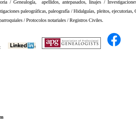
toria / Genealogía,
apellidos, antepasados, linajes
/ Investigaciones
tigaciones paleográficas, paleografía / Hidalguías, pleitos, ejecutorias, 
arroquiales / Protocolos notariales / Registros Civiles.
:
om