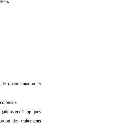
eken.
x de documentation et
 coloniale.
tigations généalogiques
cation des traitements