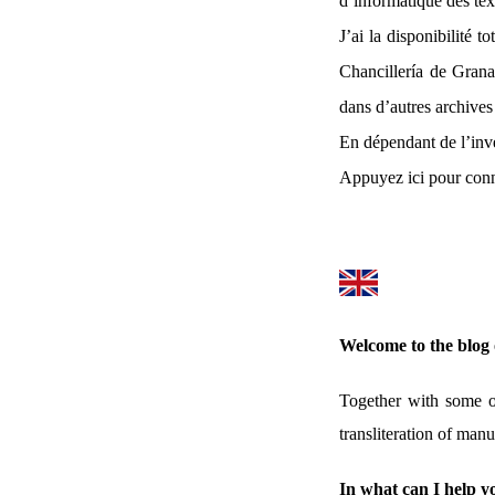
d’informatique des text
J’ai la disponibilité t
Chancillería de Grana
dans d’autres archives
En dépendant de l’inve
Appuyez ici pour conn
Welcome to the blog
Together with some ot
transliteration of manu
In what can I help y