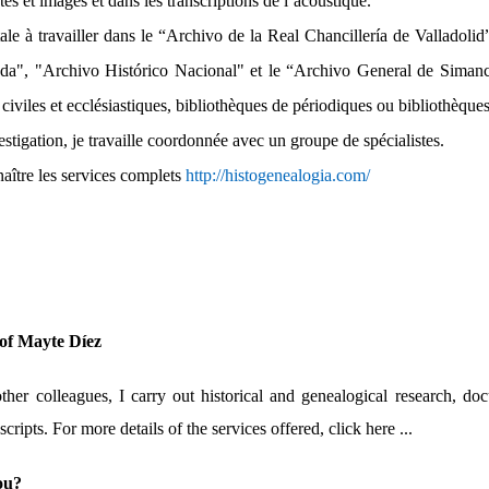
es et images et dans les transcriptions de l’acoustique.
otale à travailler dans le “Archivo de
la Real Chancillería
de Valladolid
da", "Archivo Histórico Nacional" et le “Archivo General de Simanca
 civiles et ecclésiastiques, bibliothèques de périodiques ou bibliothèque
stigation, je travaille coordonnée avec un groupe de spécialistes.
aître les services complets
http://histogenealogia.com/
 of Mayte Díez
her colleagues, I carry out historical and genealogical research, d
scripts. For more details of the services offered, click here ...
ou?