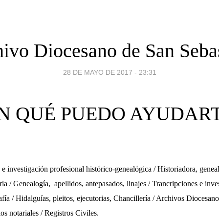
ivo Diocesano de San Seba
28 DE MAYO DE 2017 - 23:31
N QUÉ PUEDO AYUDAR
 e investigación profesional histórico-genealógica / Historiadora, geneal
ria / Genealogía,
apellidos, antepasados, linajes
/ Trancripciones e inve
fía / Hidalguías, pleitos, ejecutorias, Chancillería / Archivos Diocesano
os notariales / Registros Civiles.