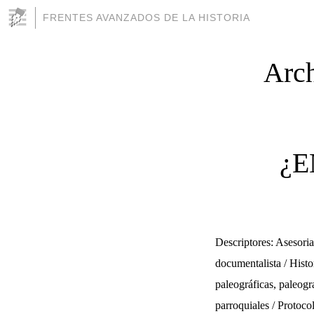
FRENTES AVANZADOS DE LA HISTORIA
Arch
¿E
Descriptores: Asesoria
documentalista / Histo
paleográficas, paleogra
parroquiales / Protocol