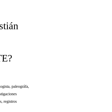
stián
TE?
ogista, paleográfa,
stigaciones
s, registros