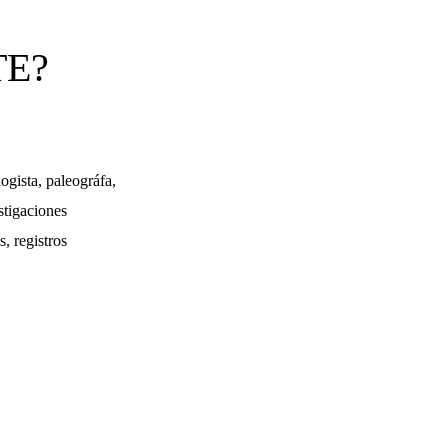
TE?
ogista, paleográfa,
stigaciones
s, registros