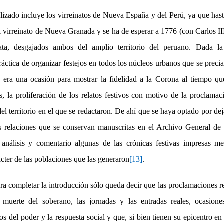
lizado incluye los virreinatos de Nueva España y del Perú, ya que hast
l virreinato de Nueva Granada y se ha de esperar a 1776 (con Carlos III
ata, desgajados ambos del amplio territorio del peruano. Dada l
práctica de organizar festejos en todos los núcleos urbanos que se precia
 era una ocasión para mostrar la fidelidad a la Corona al tiempo qu
s, la proliferación de los relatos festivos con motivo de la proclama
del territorio en el que se redactaron. De ahí que se haya optado por de
s relaciones que se conservan manuscritas en el Archivo General de 
 análisis y comentario algunas de las crónicas festivas impresas 
ácter de las poblaciones que las generaron
[13]
.
ra completar la introducción sólo queda decir que las proclamaciones re
 muerte del soberano, las jornadas y las entradas reales, ocasione
los del poder y la respuesta social y que, si bien tienen su epicentro en 