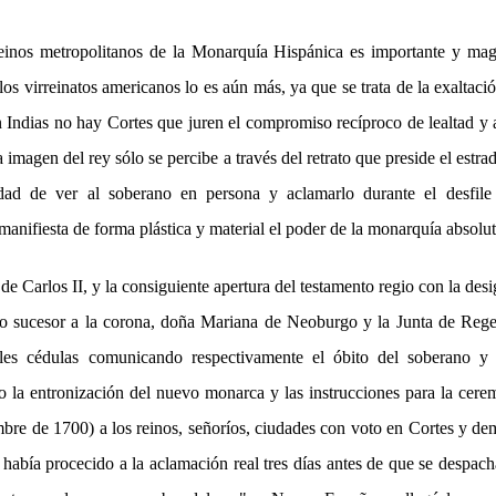
reinos metropolitanos de la Monarquía Hispánica es importante y magn
los virreinatos americanos lo es aún más, ya que se trata de la exaltaci
n Indias no hay Cortes que juren el compromiso recíproco de lealtad y 
 imagen del rey sólo se percibe a través del retrato que preside el estr
lidad de ver al soberano en persona y aclamarlo durante el desfil
 manifiesta de forma plástica y material el poder de la monarquía absolu
 de Carlos II, y la consiguiente apertura del testamento regio con la des
 sucesor a la corona, doña Mariana de Neoburgo y la Junta de Rege
les cédulas comunicando respectivamente el óbito del soberano y
o la entronización del nuevo monarca y las instrucciones para la cer
bre de 1700) a los reinos, señoríos, ciudades con voto en Cortes y de
abía procecido a la aclamación real tres días antes de que se despa