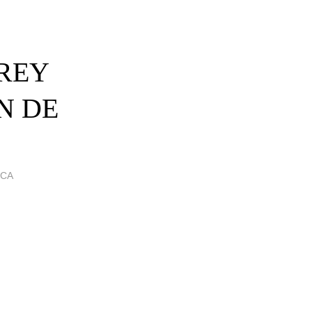
 REY
N DE
ICA