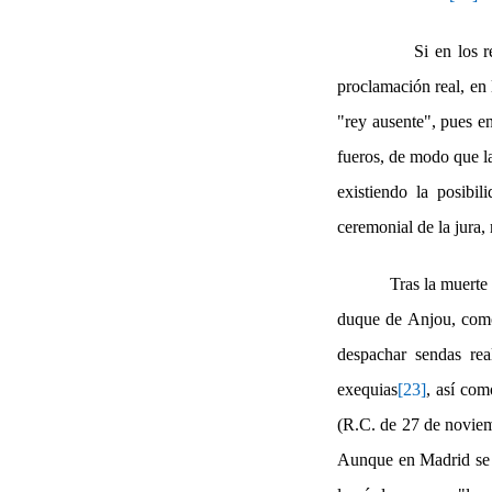
Si en los 
proclamación real, en 
"rey ausente", pues e
fueros, de modo que la
existiendo la posibi
ceremonial de la jura,
Tras la muerte
duque de Anjou, como
despachar sendas rea
exequias
[23]
, así com
(R.C. de 27 de noviem
Aunque en Madrid se h