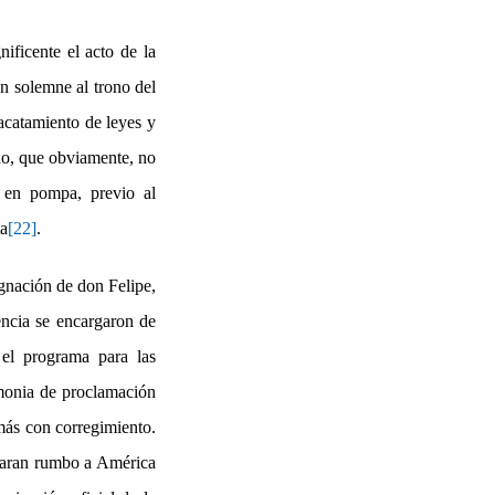
ificente el acto de la
ón solemne al trono del
acatamiento de leyes y
ado, que obviamente, no
e en pompa, previo al
ta
[22]
.
ignación de don Felipe,
ncia se encargaron de
 el programa para las
emonia de proclamación
más con corregimiento.
charan rumbo a América