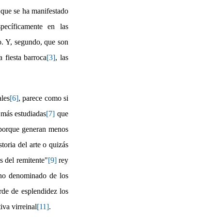
a que se ha manifestado
pecíficamente en las
co. Y, segundo, que son
a fiesta barroca
[3]
, las
ales
[6]
, parece como si
 más estudiadas
[7]
que
z porque generan menos
toria del arte o quizás
s del remitente"
[9]
rey
mino denominado de los
de de esplendidez los
iva virreinal
[11]
.