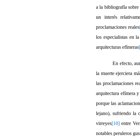
a la bibliografía sobr
un interés relativa
proclamaciones reales
los especialistas en la
arquitecturas efímeras
En efecto, aun
la muerte ejerciera m
las proclamaciones re
arquitectura efímera y
porque las aclamacione
lejano), sufriendo la
virreyes
[10]
entre Ver
notables peruleros gus