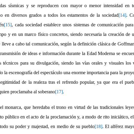
ndas sísmicas y se reproducen con mayor o menor intensidad en to
o en diversos grados a todos los estamentos de la sociedad
[14]
. C
én
[15]
, cada sociedad establece unos sistemas de comunicación para 
mpo y en un marco físico concretos, siendo necesaria la creación de u
 lleve a cabo tal comunicación, según la definición clásica de Goffma
 transmisión de ideas e información durante la Edad Moderna se encuen
 técnicos para su divulgación, siendo las vías orales y visuales los 
do la escenografía del espectáculo una enorme importancia para la pro
legitimidad de la realeza tras el refrendo popular, ya que era el pue
quien proclamaba al soberano
[17]
.
el monarca, que heredaba el trono en virtud de las tradicionales leyes
 público en el acto de la proclamación y, a modo de rito iniciático, e
 todo su poder y majestad, en medio de su pueblo
[18]
. El alférez may