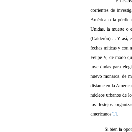
En estos
corrientes de invest
América o la pérdida 
Unidas, la muerte o e
(Calderón) ... Y así,
fechas míticas y con m
Felipe V, de modo que
tuve dudas para elegir
nuevo monarca, de mod
distante en la América
núcleos urbanos de los
los festejos organiz
americanos
[1]
.
Si bien la opo