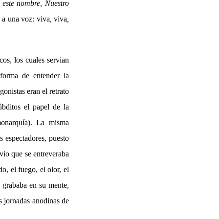
e este nombre, Nuestro
s a una
voz:
viva
,
viva
,
os, los cuales servían
forma de entender la
onistas eran el retrato
bditos el papel de la
monarquía). La misma
s espectadores, puesto
evio que se entreveraba
o, el fuego, el olor, el
to grababa en su mente,
as jornadas anodinas de