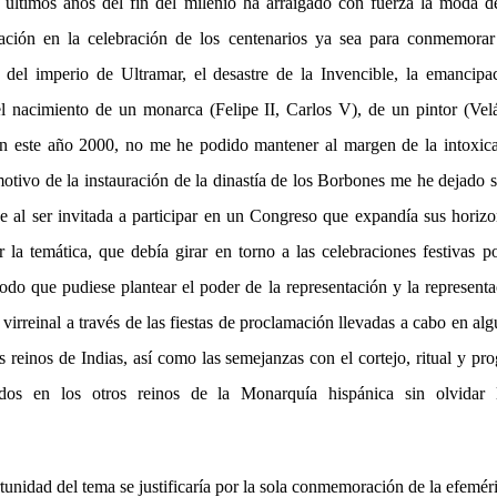
 últimos años del fin del milenio ha arraigado con fuerza la moda d
igación en la celebración de los centenarios ya sea para conmemorar
del imperio de Ultramar, el desastre de la Invencible, la emancipa
l nacimiento de un monarca (Felipe II, Carlos V), de un pintor (Velá
 en este año 2000, no me he podido mantener al margen de la intoxica
otivo de la instauración de la dinastía de los Borbones me he dejado s
 al ser invitada a participar en un Congreso que expandía sus horiz
 la temática, que debía girar en torno a las celebraciones festivas p
o que pudiese plantear el poder de la representación y la representa
 virreinal a través de las fiestas de proclamación llevadas a cabo en alg
 reinos de Indias, así como las semejanzas con el cortejo, ritual y p
ados en los otros reinos de la Monarquía hispánica sin olvidar l
rtunidad del tema se justificaría por la sola conmemoración de la efemér