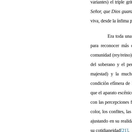
variantes) el triple gr
Señor, que Dios guar
viva
,
desde
la
ínfima
p
Era toda una
para reconocer más 
comunidad (rey/reino) 
del soberano y el pe
majestad) y la much
condición efímera de 
que el aparato escénic
con las percepciones f
color, los confites, l
ajustando en su realid
su cotidianeidad
[21]
.