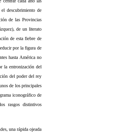
e centrar cada año las
 el descubrimiento de
ción de las Provincias
zquez), de un literato
ción de esta fiebre de
educir por la figura de
ontes hasta América no
or la entronización del
ción del poder del rey
unos de los principales
rograma iconográfico de
os rasgos distintivos
ides, una rápida ojeada