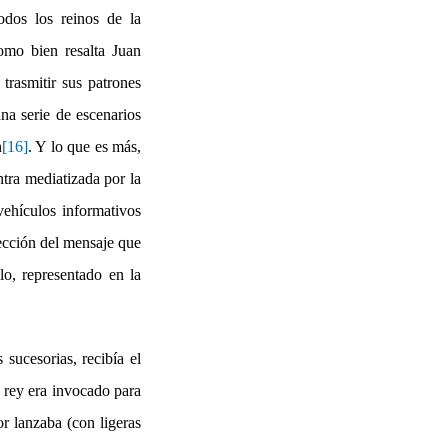
dos los reinos de la
omo bien resalta Juan
trasmitir sus patrones
na serie de escenarios
n
[16]
. Y lo que es más,
tra mediatizada por la
vehículos informativos
yección del mensaje que
blo, representado en la
 sucesorias, recibía el
l rey era invocado para
or lanzaba (con ligeras