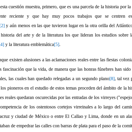
e esta cuestión muestra, primero, que es una parcela de la historia por l
mente reciente y que hay muy pocos trabajos que se centren es
[2]
y aún menos en las que tuvieron lugar en la otra orilla del Atlánti
 historia del arte y de la literatura los que lideran los estudios sobre l
[4]
y la literatura emblemática
[5]
.
que existen alusiones a las aclamaciones reales entre las fiestas coloni
ás fascinación que la vida, de manera que las honras fúnebres han sido
ales, las cuales han quedado relegadas a un segundo plano
[8]
, tal ve
 los pioneros en el estudio de estos temas proceden del ámbito de la his
s reales quedaran oscurecidas por las entradas de los virreyes ("espejo
 competencia de los ostentosos cortejos virreinales a lo largo del ca
acruz y ciudad de México o entre El Callao y Lima, donde en un alar
taban de empedrar las calles con barras de plata para el paso de la comit