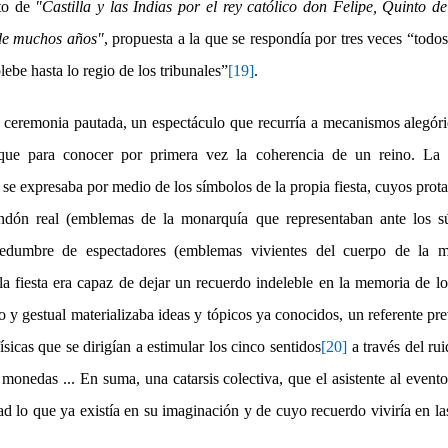
ito de
"Castilla y las Indias por el rey católico don Felipe, Quinto d
de muchos años"
, propuesta a la que se respondía por tres veces “todo
lebe
hasta
lo
regio
de
los
tribunales”
[19]
.
 ceremonia pautada, un espectáculo que recurría a mecanismos alegóric
que para conocer por primera vez la coherencia de un reino. La 
se expresaba por medio de los símbolos de la propia fiesta, cuyos protag
ndón real (emblemas de la monarquía que representaban ante los sú
edumbre de espectadores (emblemas vivientes del cuerpo de la 
la fiesta era capaz de dejar un recuerdo indeleble en la memoria de lo
o y gestual materializaba ideas y tópicos ya conocidos, un referente pr
ísicas que se dirigían a estimular los cinco sentidos
[20]
a través del ruid
as monedas ... En suma, una catarsis colectiva, que el asistente al even
ad lo que ya existía en su imaginación y de cuyo recuerdo viviría en l