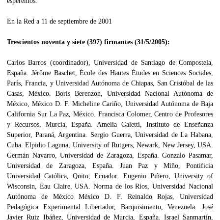
esperemos.
En la Red a 11 de septiembre de 2001
Trescientos noventa y siete (397) firmantes (31/5/2005):
Carlos Barros (coordinador), Universidad de Santiago de Compostela, España. Jérôme Baschet, École des Hautes Études en Sciences Sociales, París, Francia, y Universidad Autónoma de Chiapas, San Cristóbal de las Casas, México. Boris Berenzon, Universidad Nacional Autónoma de México, México D. F. Micheline Cariño, Universidad Autónoma de Baja California Sur La Paz, México. Francisca Colomer, Centro de Profesores y Recursos, Murcia, España. Amelia Galetti, Instituto de Enseñanza Superior, Paraná, Argentina. Sergio Guerra, Universidad de La Habana, Cuba. Elpidio Laguna, University of Rutgers, Newark, New Jersey, USA. Germán Navarro, Universidad de Zaragoza, España. Gonzalo Pasamar, Universidad de Zaragoza, España. Juan Paz y Miño, Pontificia Universidad Católica, Quito, Ecuador. Eugenio Piñero, University of Wisconsin, Eau Claire, USA. Norma de los Ríos, Universidad Nacional Autónoma de México México D. F. Reinaldo Rojas, Universidad Pedagógica Experimental Libertador, Barquisimento, Venezuela. José Javier Ruiz Ibáñez, Universidad de Murcia, España. Israel Sanmartín, Instituto Padre Sarmiento, Consejo Superior de Investigaciones Científicas, Santiago, España. Juan Manuel Santana, Universidad de Las Palmas de Gran Canaria, España.Cristina Segura, Universidad Complutense, Madrid, España. Miguel Somoza, Universidad Nacional de Educación a Distancia Madrid, España. Guillermo Turner, Dirección de Estudios Históricos, Instituto Nacional de Antropología e Historia, México D. F. Luz Varela, Universidad de Los Andes, Mérida, Venezuela. Francisco Vázquez, Universidad de Cádiz, España. José Giraldo Vinci de Morais, Universidade Estadual Paulista, Sâo Paulo, Brasil. José Polo Acuña, Universidad del Atlántico Colombia. Germán Yépez Colmenares, Instituto de Estudios Hispanoamericanos, Universidad Central de Venezuela, Caracas, Venezuela. Bernardino Herrera, Instituto de Investigaciones de la Comunicación, Facultad de Humanidades y Educación, Universidad Central de Venezuela, Caracas, Venezuela. Florencio Dimas Balsalobre, Centro de Documentación de la Guerra Civil, Lorca, Murcia, España. Antonio Dupla, Dpto. de Estudios Clasicos, Universidad del País Vasco/EHU, Vitoria-Gasteiz, España. Juan Eduardo Romero, Universidad del Zulia, Maracaibo, Venezuela. Javier Fernández Palacios, Universidad de Málaga, España. Roberto López, Universidad del Zulia, Maracaibo, Venezuela. José Gabriel Zurbano Melero, Universidad de Extremadura, Cáceres, España. Pablo Serrano Álvarez, Instituto Nacional de Estudios Históricos de la Revolución Mexicana, México. Arsenio Dacosta, Gestión de Patrimonio Histórico, Salamanca, España. Carmen Leal, Profesora de Secundaria, Aranjuez, Madrid. Johhny Alarcón Puentes, Departamento de Ciencias Humanas, Facultad Experimental de Ciencias, Universidad del Zulia, Maracaibo, Venezuela. José L. Monzant Gavidia, Universidad Católica Cecilio Acosta, Maracaibo, Venezuela. Norberto Olivar, Facultad de Humanidades de La Universidad del Zulia y Universidad Católica Cecilio Acosta, Venezuela. Antonio Soto Avila, Departamento de Historia, Facultad de Humanidades y Educación, Universidad del Zulia, Maracaibo, Venezuela. Luis A. Alarcón Meneses, Universidad del Atlántico, Barranquilla, Colombia. Rigoberto Rodríguez Benitez, Universidad Autonoma de Sinaloa, Culiacan, México. Dario A Vispe Viñuela, Escuela Normal Superior República de México, San Justo, Argentina. Raúl Dargoltz, Universidad de Santiago de Estero y CONICET, Argentina. Julio Pérez Serrano Universidad de Cádiz, Asociación Historia Actual, España. Antonio Padilla Arroyo, Universidad Autónoma del Estado de Morelos, México. Waldo Ansaldi, Facultad de Ciencias Sociales, Universidad de Buenos Aires, Argentina. Hilda N. Agostino, Universidad Nacional de La Matanza, Argentina. Domingo Garí Hayek, Universidad de La Laguna, Islas Canarias, España. Jorge Saab, Universidad Nacional de La Pampa, Santa Rosa, Argentina. Gabriel M. Santos, Universidad Nacional Autónoma de México, México. Marina Sánchez, Universidad de Alicante, España. Juan P. Rivera Pizano, Universidad Nacional Autónoma de México, México. Susana H. Gutierrez, Facultad de Ciencias Económicas, Universidad Nacional de Río Cuarto, Argentina. Miguel Beas, Universidad de Granada, España. Belin Vázquez de Ferrer, Centro de Estudios Históricos, Universidad del Zulia, Maracaibo, Venezuela. Ariel Arnal, Instituto de Ciencias Sociales y Humanidades, Universidad Autónoma de Puebla, Puebla, México. Jorge Maiz Chacón, Universidad de las Islas Baleares, Palma de Mallorca, España. Ernesto Pajares Rivera, Universidad Nacional Mayor de San Marcos, Lima, Perú. David Igual, Facultad de Humanidades de Albacete, Universidad de Castilla-La Mancha, Albacete, España. Jorge Oriola, Universidad de la Patagonia, Esquel, Argentina. Marta I. Barbieri Brunet, Universidad Nacional de Tucumán, Tucumán, Argentina. Joselias Sánchez, Universidad Laica Eloy Alfaro de Manabí, Manta, Ecuador. Liliana Regalado, Pontificia Universidad Católica del Perú, Lima, Perú. Wilfredo Kapsoli, Universidad Ricardo Palma, Lima, Perú. Cristina Flórez, Universidad de San Marcos, Universidad de Lima, Lima, Perú. César Espinosa Claudio, Universidad de San Marcos, Lima, Perú. Pedro Jacinto Pazos, Universidad Ricardo Palma, Universidad de San Marcos, Lima, Perú. Daniel C. Argemi, Escuelas E.G.B. y Polimodal, Tandil, Provincia de Buenos Aires, Argentina. Xavier Señarís, Universidade de Santiago de Compostela, Santiago de Compostela, España. Hebert Mourigán, Profesor de Secundaria, Montevideo, Uruguay. Teodoro Hampe Martínez, Universidad Nacional de San Marcos, Lima, Perú. Milton A. Zambrano Pérez, Universidad del Atlántico, Barranquilla, Colombia. Beatriz Rivas, Patronato da Cultura Galega Montevideo, Uruguay. Sergio Maydeu, Universitat Rovira i Virgili, Tarragona. España. Ana C. Ramos Martínez, Historiadora, San José, Costa Rica. Georgina Calderón, Facultad de Filosofía y Letras, UNAM, México. Arlindo Fa Fernandes, Universidad de Coimbra, Coimbra, Portugal. Fernando Chavarría Múgica, Instituto Universitario Europeo, Florencia, Italia. Gloria Chavez, Universidad Francisco Marroquín, Ciudad Guatemala, Guatemala. Gerardo Mora, Escuela Normal Superior de México, México D.F. Jorge Castañeda Zavala, Instituto de Investigaciones Dr. José María Luis Mora, México D. F. Daniel Jaremchuk, Universidad Nacional de la Patagonia Austral, Río Gallegos, Argentina. María Mercedes Tenti, Universidad Católica de Santiago del Estero, Universidad Nacional de Santiago del Estero, Argentina. Diana Rengifo de Briceño, Núcleo Universitario "Rafael Rangel", Universidad de Los Andes, Trujillo, Venezuela. María Alvarez-Solar , Universidad de Bergen, Bergen, Noruega. Joan Corbalán, Associació d’Historiadors Independents, Barcelona, España. Ricardo León García, Universidad Autónoma de Ciudad Juárez, Chihuahua, México. Adriana Mónica Mori, Universidad de Buenos Aires, Argentina. Lohania Aruca, Sección de Historia, Unión Nacional de Escritores y Artistas de Cuba, La Habana, Cuba. Manuel Ortiz Heras, Universidad de Castilla La Mancha-UCLM, Albacete, España. Luis A. López Rojas, Universidad de Puerto Rico, Humacao, Puerto Rico. Aaron Flores Ramírez, Universidad Nacional Autónoma de México, México D. F. Jose A. Fiallo Billini, Universidad Autonoma de Santo Domingo e Instituto Tecnológico, Santo Domingo, República Dominicana; María G. Silva, Universidad Nacional de La Matanza, Buenos Aires, Argentina. Amalio Venegas, IES Ramón Carande, Jerez de los Caballeros, España. Carlos Alberto Suárez, Inst.Superior del Profesorado, "Dr. Joaquín V. González", Buenos Aires, Argentina. Gerardo Médica, profesor de historia, Isidro Casanova, Buenos Aires, Argentina. Rubén Pachari, Universidad Nacional de San Agustín, Arequipa, Perú. Luis O. Cortese, revista “Historias de la Ciudad”, Buenos Aires, Argentina. Flocel Sabaté, Universitat de Lleida, España. Eric Eduardo Palma, Universidad de Chile, Santiago de Chile, Chile. Gustavo Zapata, Liceo Juan de Dios, Andes, Colombia. Luciano Alonso, Universidad Nacional del Litoral, Santa Fe, Argentina. Jesús Fernández García, Universidad de Cádiz, España. Alejandro Estrella, Universidad de Cádiz, España. Angel Soto, Universidad de los Andes, Chile. Marcos Correa, Universidad de Cádiz, España. Rafael Valls, Universidad de Valencia, España. Alejandro Sainz Zamora, Instituto Mexicano de Tecnología del Agua, Jiutepec, Morelos, México. Ignacio Navarro, profesor de secundaria, Las Palmas de Gran Canaria, España. Victor González Ozuna, Universidad Autónoma de Chiapas, San Cristóbal de las Casas, México. Carlos Contreras, Pontificia Universidad Católica, Lima, Perú. Ángel Martínez Alarcón, Escuela Normal Superior, Xalapa, México. María Jesús Castro, Universitat de les Illes Balears, Palma de Mallorca, España. Virgilio Candela, Universidad de Alicante, España. Ramón Gabarrós, revista Anthropos, Barcelona, España. Crisanto Gómez, Centro de Documentación de Ciencias Sociales, Universidad Pedagógica Nacional, Bogotá, Colombia. Javier Montoya, Universidad Pedagógica Nacional, Bogotá, Colombia. Elena Borruel, Universidad de Salamanca, España. Juan Iglesias Sanlés, Universidad de Salamanca, España. Massimo Modonesi, Universidad Nacional Autónoma de México, México. María Lourdes Cuevas Leyva, Universidad Pedagógica Nacional, México D.F. Alberto Ribeiro da Silva, Universidade Estácio de Sá, Angra dos Reis, Rio de Janeiro, Brasil. Susana Vázquez, Universidad de la República, Montevideo, Uruguay. José César Fernández Morales, filósofo, BUAP, Puebla, Pue, México. María Cristina Angelini, Universidad Nacional de Río Cuarto, Córdoba, Argentina. Adrián Salas, promotor cultural, Veracruz, México. Gabriel Estela Sánchez, Universidad Nacional de Salta, Argentina. Wilbert Pérez, Centro de Estudios Avanzados de Puerto Rico y el Caribe, Aguada, Puerto Rico. Jacobo Contreras, Universidad de Guadalajara, Jalisco, México. Octavio Herrera, Universidad Autónoma de Tamaualipas, Ciudad Victoria, México. Nancy Luna, Univers